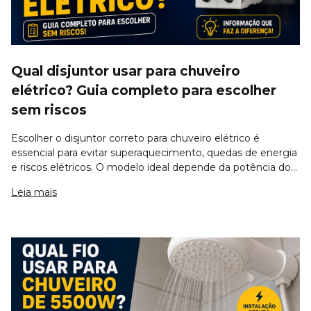
Qual disjuntor usar para chuveiro
elétrico? Guia completo para escolher
sem riscos
Escolher o disjuntor correto para chuveiro elétrico é
essencial para evitar superaquecimento, quedas de energia
e riscos elétricos. O modelo ideal depende da potência do
chuveiro, da tensão da rede elétrica e da bitola do fio
Leia mais
utilizado. Um disjuntor