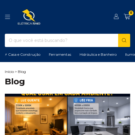
0
⚡ Casa e Construção
Ferramentas
Hidráulica e Banheiro
Ilumi
Início
>
Blog
Blog