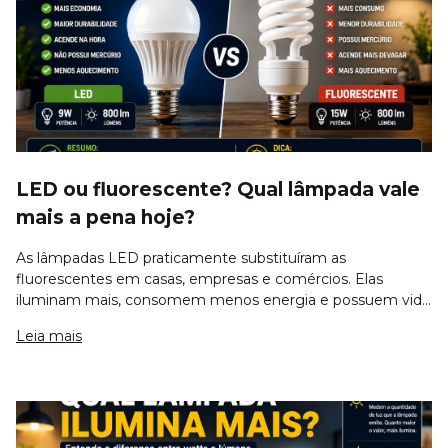
LED ou fluorescente? Qual lâmpada vale
mais a pena hoje?
As lâmpadas LED praticamente substituíram as
fluorescentes em casas, empresas e comércios. Elas
iluminam mais, consomem menos energia e possuem vida
útil muito maior. Apesar disso, muitas pessoas ainda têm
Leia mais
dúvidas sobre qual tecnologia compensa mais.