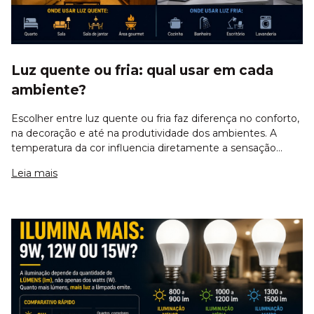
Luz quente ou fria: qual usar em cada
ambiente?
Escolher entre luz quente ou fria faz diferença no conforto,
na decoração e até na produtividade dos ambientes. A
temperatura da cor influencia diretamente a sensação
visual do espaço. Enquanto a luz quente transmite
Leia mais
aconchego, a fria oferece maior s