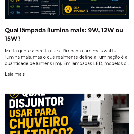
Qual lâmpada ilumina mais: 9W, 12W ou
15W?
Muita gente acredita que a lâmpada com mais watts
ilumina mais, mas o que realmente define a iluminação é a
quantidade de lúmens (lm). Em lâmpadas LED, modelos de
9W, 12W e 15W podem ter diferenças importantes de
Leia mais
brilho, consumo e aplicação. Neste gu