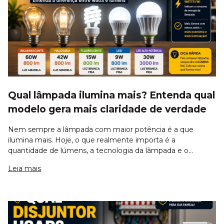
Qual lâmpada ilumina mais? Entenda qual
modelo gera mais claridade de verdade
Nem sempre a lâmpada com maior potência é a que
ilumina mais. Hoje, o que realmente importa é a
quantidade de lúmens, a tecnologia da lâmpada e o
ambiente onde ela será usada. Modelos LED modernos
Leia mais
conseguem gerar muito mais iluminação consumindo
meno