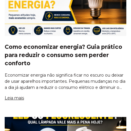
Como economizar energia? Guia prático
para reduzir o consumo sem perder
conforto
Economizar energia não significa ficar no escuro ou deixar
de usar aparelhos importantes. Pequenas mudanças no dia
a dia já ajudam a reduzir o consumo elétrico e diminuir o
valor da conta de luz. Equipamentos mais eficientes,
Leia mais
hábitos inteligentes e m