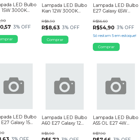
pada LED Bulbo
Lampada LED Bulbo
Lampada LED Bulbo
n 15W 3000K
Kian 12W 3000K
E27 Galaxy 65W
lt
Bivolt
Bivolt 6500K
,90
R$8,90
R$56,60
0,57
3
% OFF
R$8,63
R$54,90
3
% OFF
3
% OFF
Só restam
5
em estoque!
pada LED Bulbo
Lampada LED Bulbo
Lampada LED Bulbo
 E27 Galaxy 15W
A60 E27 Galaxy 12W
A55 OL E27 4W
olt 3000K
Bivolt 3000K
Bivolt 6500K
90
R$5,90
R$7,90
,63
3
% OFF
R$5,72
R$7,66
3
% OFF
3
% OFF