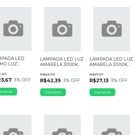
MPADA LED
LAMPADA LED LUZ
LAMPADA LED LUZ
HO LUZ
AMARELA 3000K
AMARELA 3000K
RELA 3500K
PAR20 BIVOLT 8W
G4 127V 3W CTB
4,40
16W E27
R$43,70
R$27,97
110LED20F FORD
23,67
3
% OFF
LED
R$42,39
R$27,13
3
% OFF
3
% OFF