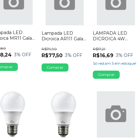
pada LED
Lampada LED
LAMPADA LED
roica MR11 Galaxy
Dicroica AR111 Galaxy
DICROICA 4W
0 4W Bivolt
GU10 12W Bivolt
3000K GU10
,80
0K Dimerizavel
R$79,90
R$17,21
6500K
SYFLAR
8,24
3
% OFF
R$77,50
R$16,69
3
% OFF
3
% OFF
Só restam
5
em estoque!