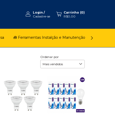
Login
/
Carrinho
(
0
)
Cadastre-se
R$0,00
asa
🧰 Ferramentas Instalção e Manutenção
🚿 Chuveiro
Ordenar por