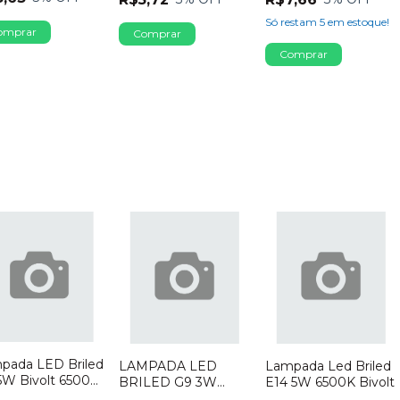
Só restam
5
em estoque!
pada LED Briled
LAMPADA LED
Lampada Led Briled
5W Bivolt 6500K
BRILED G9 3W
E14 5W 6500K Bivolt
cone
HALOPIM 3000K