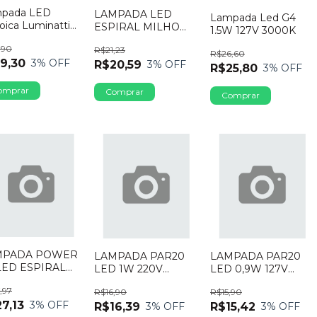
pada LED
LAMPADA LED
Lampada Led G4
oica Luminatti
ESPIRAL MILHO
1.5W 127V 3000K
0 8W Bivolt
POWER XL E27 7W
,90
0K
R$21,23
6500K
R$26,60
9,30
3
% OFF
R$20,59
3
% OFF
R$25,80
3
% OFF
MPADA POWER
LAMPADA PAR20
LAMPADA PAR20
LED ESPIRAL
LED 1W 220V
LED 0,9W 127V
E27 6500K
VERDE G-LIGHT
6000K G-LIGHT
,97
R$16,90
R$15,90
7,13
3
% OFF
R$16,39
R$15,42
3
% OFF
3
% OFF