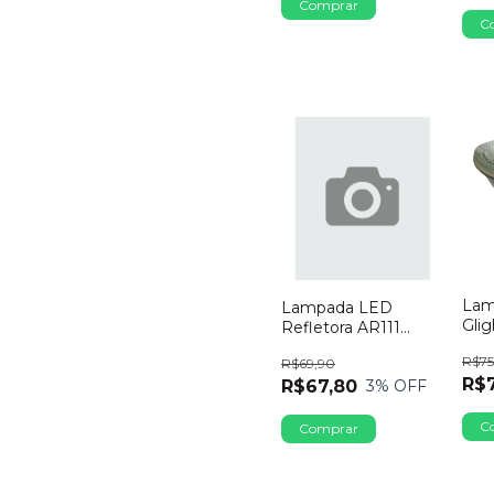
Lam
Lampada LED
Glig
Refletora AR111
Ver
GU10 Galaxy 12W
R$75
R$69,90
Bivolt 2700K
R$
R$67,80
3
% OFF