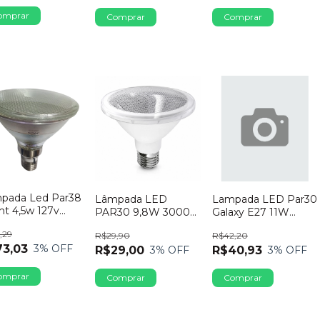
pada Led Par38
Lâmpada LED
Lampada LED Par30
ht 4,5w 127v
PAR30 9,8W 3000K
Galaxy E27 11W
de
Branco Quente E27
Bivolt 2700K
,29
R$29,90
R$42,20
Autovolt Spot
Dimerizavel
73,03
3
% OFF
R$29,00
R$40,93
3
% OFF
3
% OFF