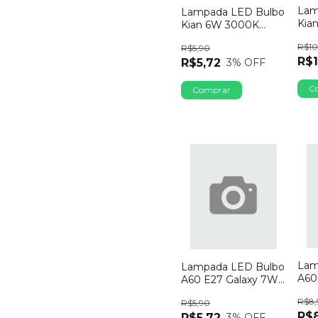
Lam
Lampada LED Bulbo
Kia
Kian 6W 3000K
Bivo
Bivolt
R$10
R$5,90
R$1
R$5,72
3
% OFF
Lam
Lampada LED Bulbo
A60
A60 E27 Galaxy 7W
Biv
Bivolt 3000K
R$8,
R$5,90
R$8
R$5,72
3
% OFF