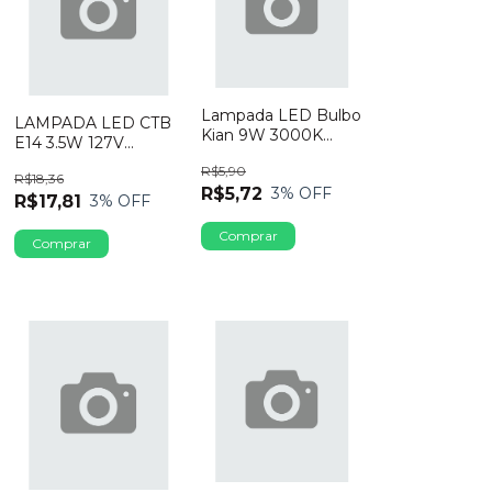
Lampada LED Bulbo
LAMPADA LED CTB
Kian 9W 3000K
E14 3.5W 127V
Bivolt
BRANCO FRIO
R$5,90
R$18,36
R$5,72
3
% OFF
R$17,81
3
% OFF