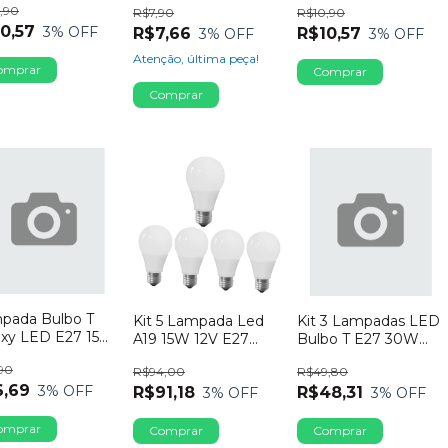
,90
R$7,90
R$10,90
0,57
3
% OFF
R$7,66
R$10,57
3
% OFF
3
% OFF
Atenção, última peça!
pada Bulbo T
Kit 5 Lampada Led
Kit 3 Lampadas LED
axy LED E27 15W
A19 15W 12V E27
Bulbo T E27 30W
olt 6500K
6500K Sct
Bivolt 6500K Luz
90
R$94,00
R$49,80
Branca
6,69
3
% OFF
R$91,18
R$48,31
3
% OFF
3
% OFF