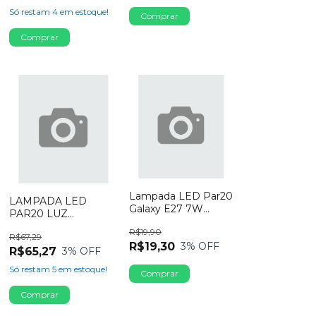
Só restam
4
em estoque!
Lampada LED Par20
LAMPADA LED
Galaxy E27 7W
PAR20 LUZ
Bivolt 2700K
AMARELA 3000K
R$19,90
R$67,29
BLS AR70 CTB
R$19,30
3
% OFF
R$65,27
3
% OFF
Só restam
5
em estoque!