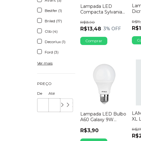
Avant (5)
Lam
Lampada LED
Bestfer (1)
Dicr
Compacta Sylvania
GU1
E27 9W Bivolt
Briled (17)
R$19
R$13,90
270
6500K
R$1
R$13,48
3
% OFF
Ctb (4)
Decorlux (1)
Ford (3)
Ver mais
PREÇO
De
Até
LA
Lampada LED Bulbo
XL 
A60 Galaxy 9W
9W 
Bivolt 6500K
R$27
R$3,90
R$2