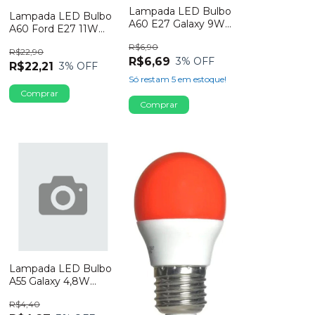
Lampada LED Bulbo
Lampada LED Bulbo
A60 E27 Galaxy 9W
A60 Ford E27 11W
Bivolt 3000K
Bivolt 3000K
R$6,90
R$22,90
R$6,69
3
% OFF
R$22,21
3
% OFF
Só restam
5
em estoque!
Lampada LED Bulbo
A55 Galaxy 4,8W
Bivolt 6500K
R$4,40