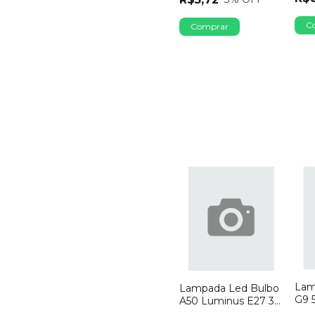
Lam
Lampada Led Bulbo
G9 
A50 Luminus E27 3w
Sili
Bivolt Verde