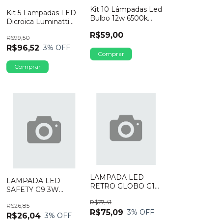
Kit 10 Lâmpadas Led
Kit 5 Lampadas LED
Bulbo 12w 6500k
Dicroica Luminatti
Luz Branca Galaxy
GU10 8W Bivolt
R$59,00
R$99,50
2700K
R$96,52
3
% OFF
LAMPADA LED
LAMPADA LED
RETRO GLOBO G125
SAFETY G9 3W
AVANT 4W BIVOLT
4000K
R$77,41
2200K
R$26,85
R$75,09
3
% OFF
R$26,04
3
% OFF