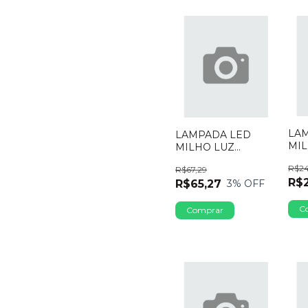
LA
LAMPADA LED
MIL
MILHO LUZ
AMA
BRANCA 6000K 5U
R$2
R$67,29
4U 
36W E27 N53521
R$
BRI
R$65,27
3
% OFF
BRILED