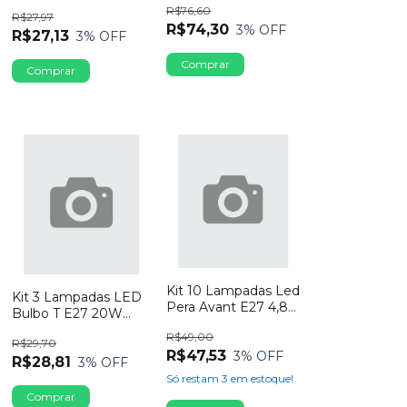
127V BRANCO
R$76,60
Dimerizavel
R$27,97
QUENTE
R$74,30
3
% OFF
R$27,13
3
% OFF
Kit 10 Lampadas Led
Kit 3 Lampadas LED
Pera Avant E27 4,8w
Bulbo T E27 20W
6500k Luz Branca
Bivolt 6500K Luz
R$49,00
R$29,70
Branca
R$47,53
3
% OFF
R$28,81
3
% OFF
Só restam
3
em estoque!