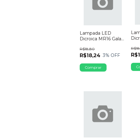
Lam
Lampada LED
Dic
Dicroica MR16 Galaxy
GU1
GU10 7W Bivolt
R$18
R$18,80
650
6500K Dimerizavel
R$1
R$18,24
3
% OFF