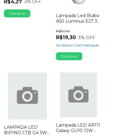
R$4,27
3
% OFF
Lampada Led Bulbo
A50 Luminus E27 3w
Bivolt Vermelha
R$19,90
R$19,30
3
% OFF
Só restam
2
em estoque!
Lampada LED AR111
LAMPADA LED
Galaxy GU10 12W
BIPINO CTB G4 3W
Bivolt 2700K