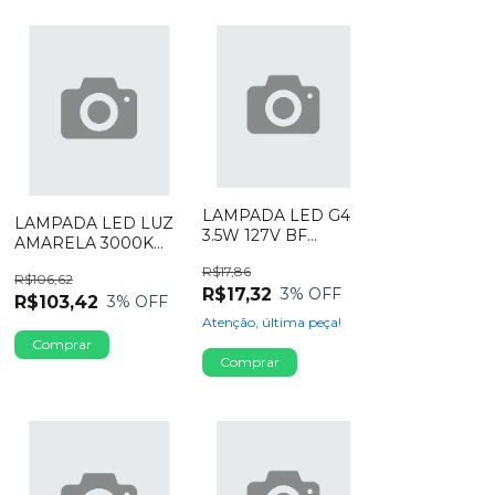
LAMPADA LED G4
LAMPADA LED LUZ
3.5W 127V BF
AMARELA 3000K
BIPINO CTB
AR111 G53 P25143
R$17,86
R$106,62
SYLVANIA
R$17,32
3
% OFF
R$103,42
3
% OFF
Atenção, última peça!