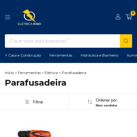
0
⚡ Casa e Construção
Ferramentas
Hidráulica e Banheiro
Ilumi
Início
>
Ferramentas
>
Elétrica
>
Parafusadeira
Parafusadeira
Ordenar por:
Filtrar
Mais vendidos