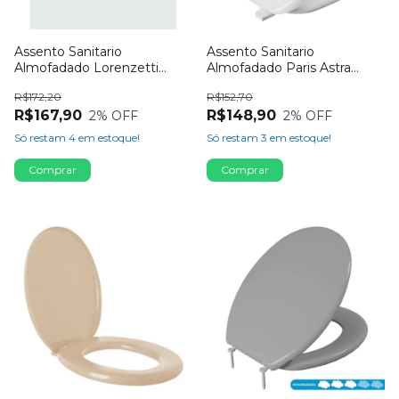
Assento Sanitario
Assento Sanitario
Almofadado Lorenzetti
Almofadado Paris Astra
Levitti Multi
Branco
R$172,20
R$152,70
R$167,90
R$148,90
2
% OFF
2
% OFF
Só restam
4
em estoque!
Só restam
3
em estoque!