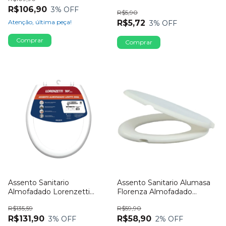
Branco
R$106,90
3
% OFF
R$5,90
Atenção, última peça!
R$5,72
3
% OFF
Assento Sanitario
Assento Sanitario Alumasa
Almofadado Lorenzetti
Florenza Almofadado
Levitti Oval Branco
Branco
R$135,59
R$59,90
R$131,90
R$58,90
3
% OFF
2
% OFF