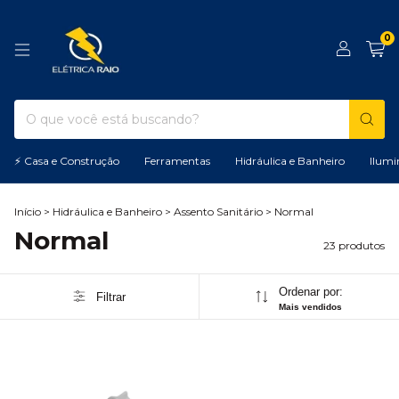
0
⚡ Casa e Construção
Ferramentas
Hidráulica e Banheiro
Ilumi
Início
>
Hidráulica e Banheiro
>
Assento Sanitário
>
Normal
Normal
23 produtos
Ordenar por:
Filtrar
Mais vendidos