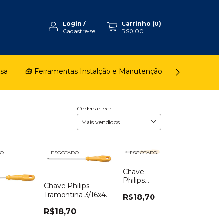
Login
/
Carrinho
(
0
)
Cadastre-se
R$0,00
asa
🧰 Ferramentas Instalção e Manutenção
🚿 Chuveiro
Ordenar por
DO
ESGOTADO
ESGOTADO
Chave
Philips
Chave Philips
Tramontina
Tramontina 3/16x4
R$18,70
3/16x3
Polegadas
Polegadas
R$18,70