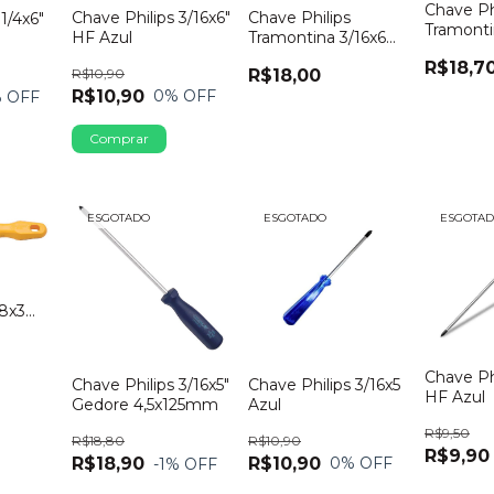
Chave Ph
Chave Philips 3/16x6"
Chave Philips
1/4x6"
Tramonti
HF Azul
Tramontina 3/16x6
Polegad
Polegadas
R$18,7
R$10,90
R$18,00
R$10,90
0
% OFF
 OFF
ESGOTADO
ESGOTADO
ESGOTA
/8x3
Chave Phi
Chave Philips 3/16x5
Chave Philips 3/16x5"
HF Azul
Azul
Gedore 4,5x125mm
R$9,50
R$10,90
R$18,80
R$9,90
R$10,90
R$18,90
0
% OFF
-1
% OFF