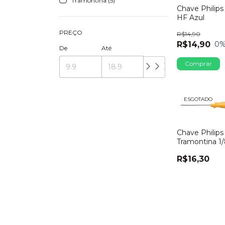
Tramontina (5)
Chave Philips 
HF Azul
PREÇO
R$14,90
R$14,90
0
%
De
Até
ESGOTADO
Chave Philips
Tramontina 1
Polegadas
R$16,30