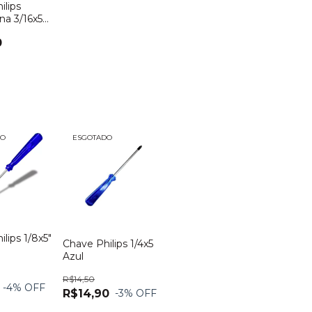
ilips
na 3/16x5
as
0
DO
ESGOTADO
lips 1/8x5"
Chave Philips 1/4x5
Azul
R$14,50
-4
% OFF
R$14,90
-3
% OFF