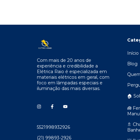
Cate
Início
Com mais de 20 anos de
Blog
experiência e credibilidade a
Elétrica Raio é especializada em
Quem
materiais elétricos em geral, com
foco em lâmpadas especiais e
Pergu
iluminação das mais diversas.
🏠 So
🧰 Fe
Manu
🚿 Ch
5521998932926
Banhe
(21) 99893-2926