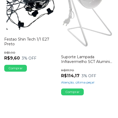
Festao Shin Tech 1/1 E27
Preto
R$9,90
Suporte Lampada
R$9,60
3
% OFF
Infravermelho SCT Aluminio
Branco
R$117,70
R$114,17
3
% OFF
Atenção, última peça!