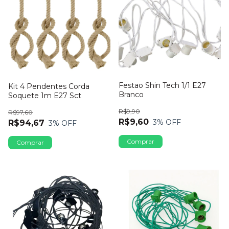
Festao Shin Tech 1/1 E27
Kit 4 Pendentes Corda
Branco
Soquete 1m E27 Sct
R$9,90
R$97,60
R$9,60
3
% OFF
R$94,67
3
% OFF