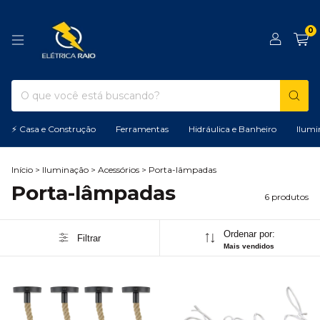
0
⚡ Casa e Construção
Ferramentas
Hidráulica e Banheiro
Ilumi
Início
>
Iluminação
>
Acessórios
>
Porta-lâmpadas
Porta-lâmpadas
6 produtos
Ordenar por:
Filtrar
Mais vendidos